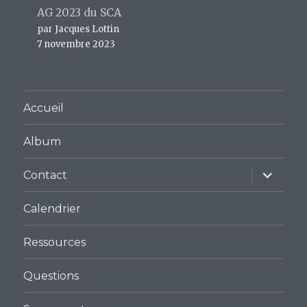
AG 2023 du SCA
par Jacques Lottin
7 novembre 2023
Accueil
Album
ouvrir
Contact
le
sous-
menu
Calendrier
Ressources
Questions