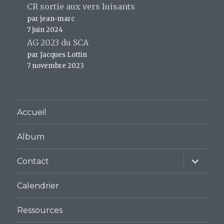
CR sortie aux vers luisants
par jean-marc
7 juin 2024
AG 2023 du SCA
par Jacques Lottin
7 novembre 2023
Accueil
Album
ouvrir
Contact
le
sous-
menu
Calendrier
Ressources