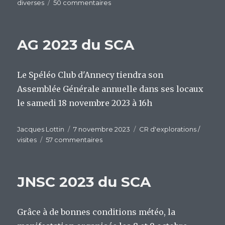
le
sur
diverses
50 commentaires
JNS
2024
à
AG 2023 du SCA
la
Grotte
de
Le Spéléo Club d'Annecy tiendra son
la
Diau
Assemblée Générale annuelle dans ses locaux
le samedi 18 novembre 2023 à 16h
Auteur
Publié
Catégories
Jacques Lottin
7 novembre 2023
CR d'explorations /
le
sur
visites
57 commentaires
AG
2023
du
JNSC 2023 du SCA
SCA
Grâce à de bonnes conditions météo, la