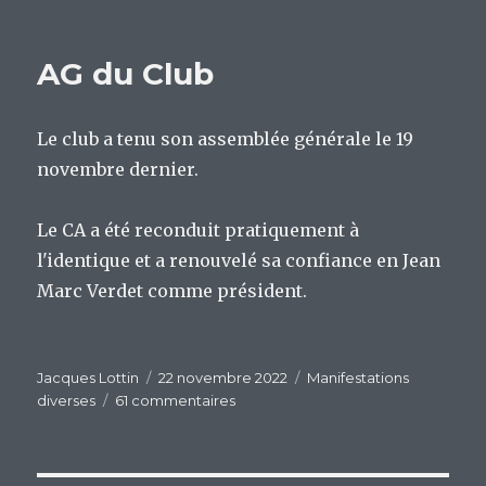
Mur
Bertho
AG du Club
Le club a tenu son assemblée générale le 19
novembre dernier.
Le CA a été reconduit pratiquement à
l'identique et a renouvelé sa confiance en Jean
Marc Verdet comme président.
Auteur
Publié
Catégories
Jacques Lottin
22 novembre 2022
Manifestations
le
sur
diverses
61 commentaires
AG
du
Club