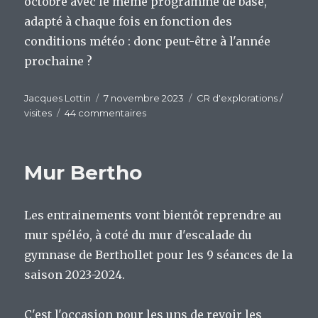
octobre avec le même programme de base,
adapté à chaque fois en fonction des
conditions météo : donc peut-être à l'année
prochaine ?
Auteur
Publié
Catégories
Jacques Lottin
7 novembre 2023
CR d'explorations /
le
sur
visites
44 commentaires
JNSC
2023
du
Mur Bertho
SCA
Les entrainements vont bientôt reprendre au
mur spéléo, à coté du mur d'escalade du
gymnase de Berthollet pour les 9 séances de la
saison 2023-2024.
C'est l'occasion pour les uns de revoir les